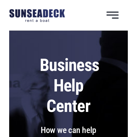
Μετάβαση
στο
Toggle
περιεχόμενο
Navigatio
ΑΡΧΙΚΗ
ΕΜΕΙΣ
Business
ΥΠΗΡΕΣΙΕΣ
Help
ΣΤΟΛΟΣ
Center
ΦΩΤΟΓΡΑΦΙΕΣ
How we can help
BINTEO