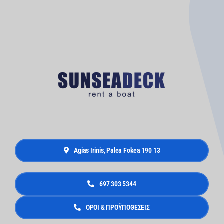
Agias Irinis, Palea Fokea 190 13
697 303 5344
ΟΡΟΙ & ΠΡΟΫΠΟΘΕΣΕΙΣ