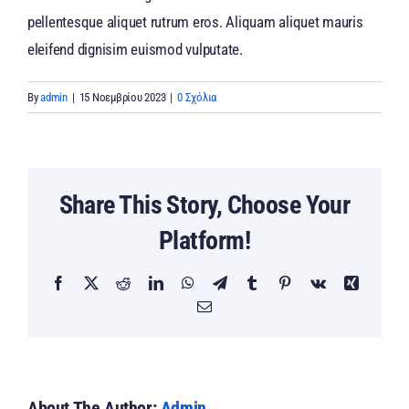
pellentesque aliquet rutrum eros. Aliquam aliquet mauris
eleifend dignisim euismod vulputate.
By
admin
|
15 Νοεμβρίου 2023
|
0 Σχόλια
Share This Story, Choose Your
Platform!
Facebook
Twitter
Reddit
LinkedIn
WhatsApp
Telegram
Tumblr
Pinterest
Vk
Xing
Email
About The Author:
Admin