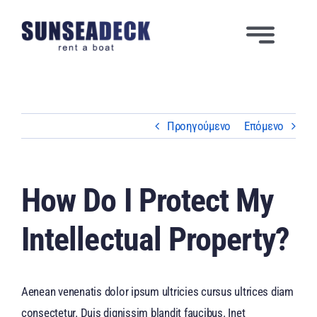
Μετάβαση
στο
Toggle
περιεχόμενο
Navigatio
ΑΡΧΙΚΗ
ΕΜΕΙΣ
Προηγούμενο
Επόμενο
ΥΠΗΡΕΣΙΕΣ
How Do I Protect My
ΣΤΟΛΟΣ
Intellectual Property?
ΦΩΤΟΓΡΑΦΙΕΣ
Aenean venenatis dolor ipsum ultricies cursus ultrices diam
BINTEO
consectetur. Duis dignissim blandit faucibus. Inet