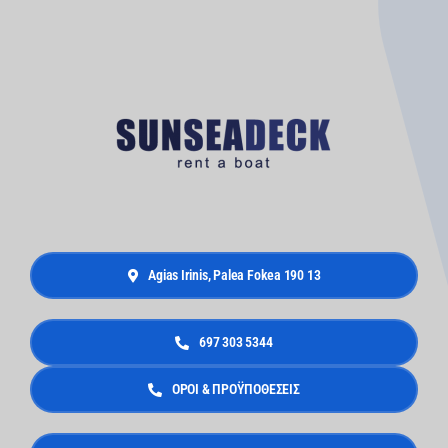
Agias Irinis, Palea Fokea 190 13
697 303 5344
ΟΡΟΙ & ΠΡΟΫΠΟΘΕΣΕΙΣ