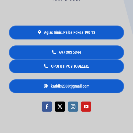
Agias Irinis, Palea Fokea 190 13
697 303 5344
ΟΡΟΙ & ΠΡΟΫΠΟΘΕΣΕΙΣ
karidis2000@gmail.com